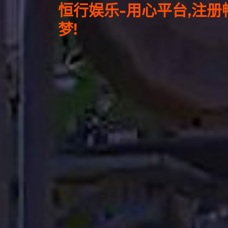
恒行娱乐-用心平台,注册
梦!