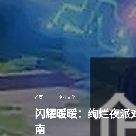
首页
企业文化
闪耀暖暖：绚烂夜派
南