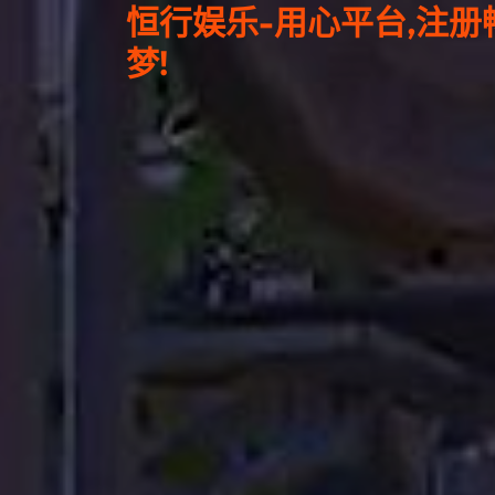
恒行娱乐-用心平台,注册
梦!