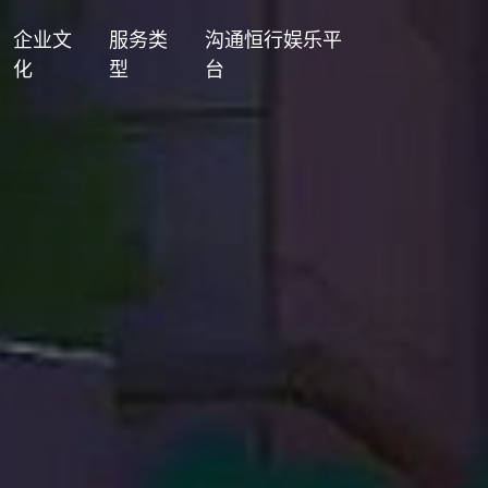
企业文
服务类
沟通恒行娱乐平
化
型
台