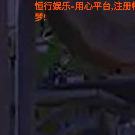
恒行娱乐-用心平台,注册
梦!