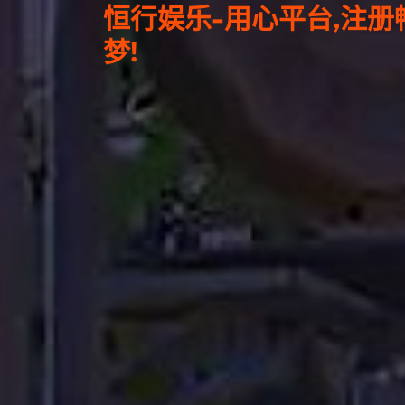
恒行娱乐-用心平台,注册
梦!